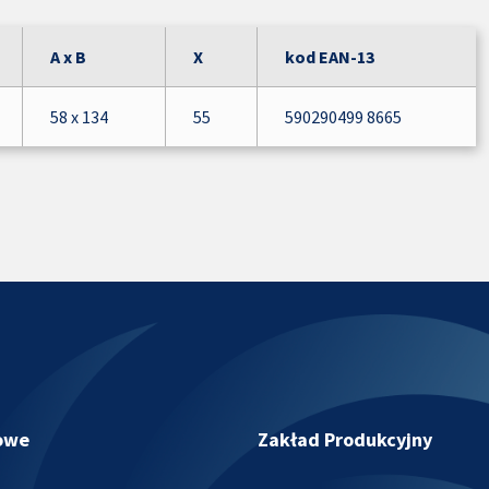
A x B
X
kod EAN-13
58 x 134
55
590290499 8665
owe
Zakład Produkcyjny