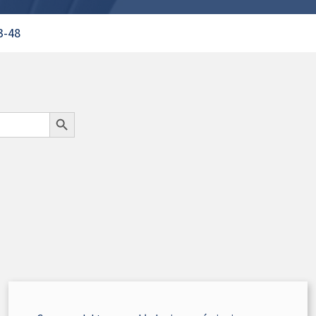
Pliki do pobrania
3-48
Polityka prywatności
REGULAMIN B2B „PRZYBYSZ ELEMENTY
WENTYLACJI”
Rejestracja
Search Button
Rodo
Sample Page
Strona główna
Subaccount Order
Subaccount Orders
Zamówienie