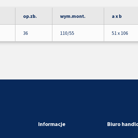
op.zb.
wym.mont.
a x b
36
110/55
51 x 106
Informacje
Biuro handl