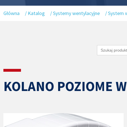
Główna
/
Katalog
/
Systemy wentylacyjne
/
System w
Search
for:
KOLANO POZIOME W