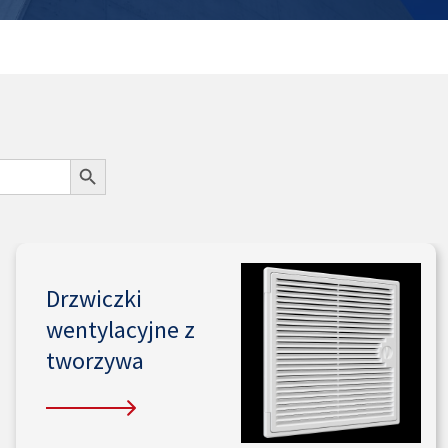
Pliki do pobrania
Polityka prywatności
REGULAMIN B2B „PRZYBYSZ ELEMENTY
WENTYLACJI”
Rejestracja
Search Button
Rodo
Sample Page
Strona główna
Drzwiczki
Subaccount Order
wentylacyjne z
tworzywa
Subaccount Orders
Zamówienie